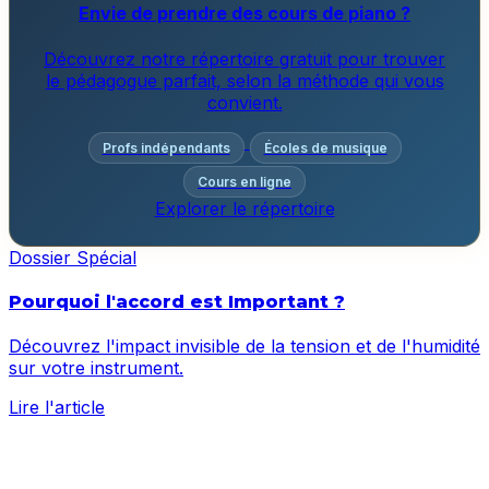
Envie de prendre des cours de piano ?
Découvrez notre répertoire gratuit pour trouver
le pédagogue parfait, selon la méthode qui vous
convient.
Profs indépendants
Écoles de musique
Cours en ligne
Explorer le répertoire
Dossier Spécial
Pourquoi l'accord est Important ?
Découvrez l'impact invisible de la tension et de l'humidité
sur votre instrument.
Lire l'article