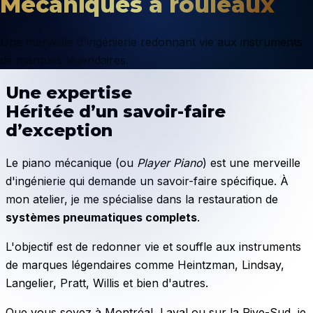
Mécaniques à rouleaux
Une merveille d'ingénierie redonnant vie aux instruments
de marques légendaires.
Une expertise
Héritée d’un savoir-faire
d’exception
Le piano mécanique (ou
Player Piano
) est une merveille
d'ingénierie qui demande un savoir-faire spécifique. À
mon atelier, je me spécialise dans la restauration de
systèmes pneumatiques complets
.
L'objectif est de redonner vie et souffle aux instruments
de marques légendaires comme Heintzman, Lindsay,
Langelier, Pratt, Willis et bien d'autres.
Que vous soyez à Montréal, Laval ou sur la Rive-Sud, je